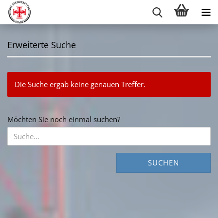
Erweiterte Suche
Die Suche ergab keine genauen Treffer.
MÖCHTEN
Möchten Sie noch einmal suchen?
SIE
NOCH
EINMAL
SUCHEN?
SUCHEN