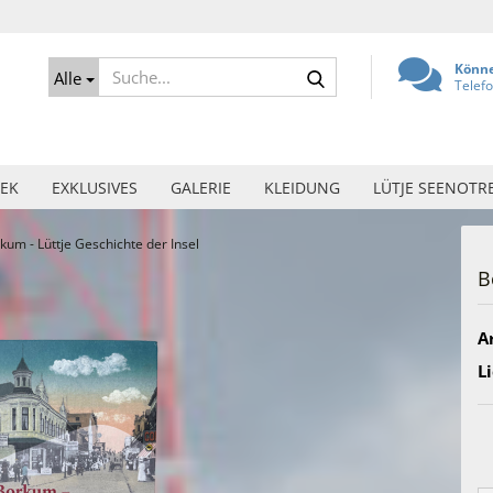
Suche...
Könne
Alle
Telef
EK
EXKLUSIVES
GALERIE
KLEIDUNG
LÜTJE SEENOTR
kum - Lüttje Geschichte der Insel
B
Ar
Li