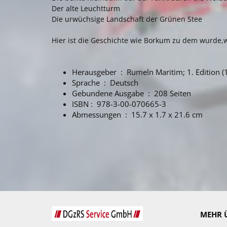
Der alte Leuchtturm
Die urwüchsige Landschaft der Grünen Stee
Hier ist die Geschichte wie Borkum zu dem wurde,w
Herausgeber ‏ : ‎ Rumeln Maritim; 1. Edit
Sprache ‏ : ‎ Deutsch
Gebundene Ausgabe ‏ : ‎ 208 Seiten
ISBN‏ : ‎ 978-3-00-070665-3
Abmessungen ‏ : ‎ 15.7 x 1.7 x 21.6 cm
MEHR Ü