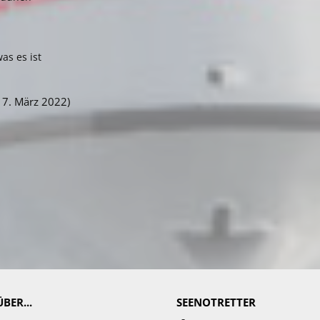
as es ist
ion (17. März 2022)
BER...
SEENOTRETTER