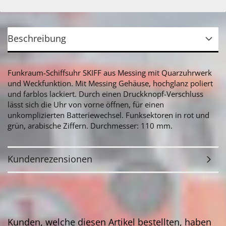
Beschreibung
Funkraum-Schiffsuhr SKIFF aus Messing mit Quarzuhrwerk
und Weckfunktion. Mit Messing Gehäuse, hochglanz poliert
und farblos lackiert. Durch einen Druckknopf-Verschluss
lässt sich die Uhr von vorne öffnen, für einen
unkomplizierten Batteriewechsel. Funksektoren in rot und
grün, arabische Ziffern. Durchmesser: 110 mm.
Kundenrezensionen
Kunden, welche diesen Artikel bestellten, haben