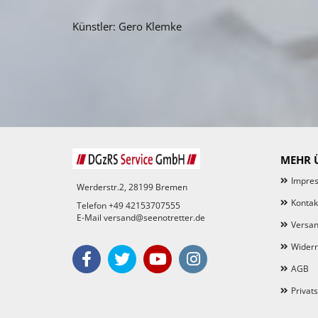
Künstler: Gero Klemke
MEHR Ü
Impre
Werderstr.2, 28199 Bremen
Kontak
Telefon +49 42153707555
E-Mail versand@seenotretter.de
Versan
Widerr
AGB
Privat