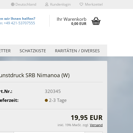
Deutschland
Kundenlogin
Merkzettel
n wir Ihnen helfen?
Ihr Warenkorb
on: +49 421-53707555
0,00 EUR
ETTER
SCHATZKISTE
RARITÄTEN / DIVERSES
unstdruck SRB Nimanoa (W)
t.Nr.:
320345
eferzeit:
2-3 Tage
19,95 EUR
inkl. 19% MwSt. zzgl.
Versand