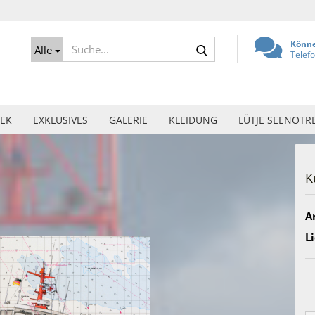
Suche...
Könne
Alle
Telef
EK
EXKLUSIVES
GALERIE
KLEIDUNG
LÜTJE SEENOTR
K
Ar
Li