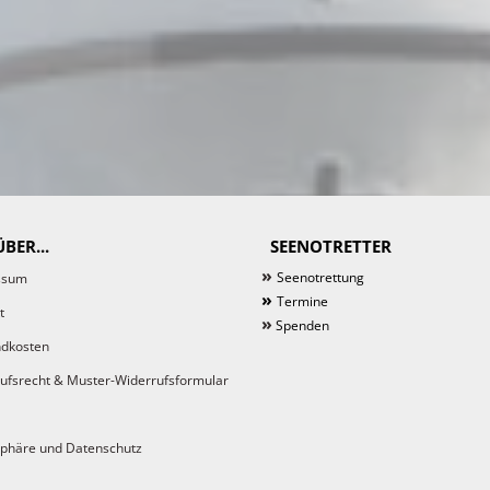
BER...
SEENOTRETTER
»
Seenotrettung
ssum
»
Termine
t
»
Spenden
dkosten
ufsrecht & Muster-Widerrufsformular
sphäre und Datenschutz