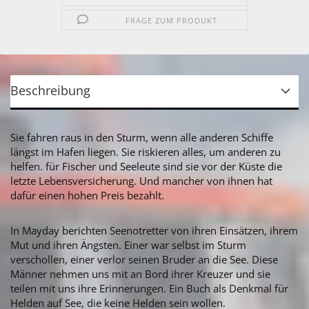
FRAGE ZUM PRODUKT
Beschreibung
Sie fahren raus in den Sturm, wenn alle anderen Schiffe
längst im Hafen liegen. Sie riskieren alles, um anderen zu
helfen. für Fischer und Seeleute sind sie vor der Küste die
letzte Lebensversicherung. Und mancher von ihnen hat
dafür einen hohen Preis bezahlt.
In Mayday berichten Seenotretter von ihren Einsätzen, ihrem
Mut und ihren Ängsten. Einer war selbst im Sturm
verschollen, einer verlor seinen Bruder an die See. Diese
Männer nehmen uns mit an Bord ihrer Kreuzer und sie
teilen mit uns ihre Erinnerungen. Ein Buch als Denkmal für
Helden auf See, die keine Helden sein wollen.