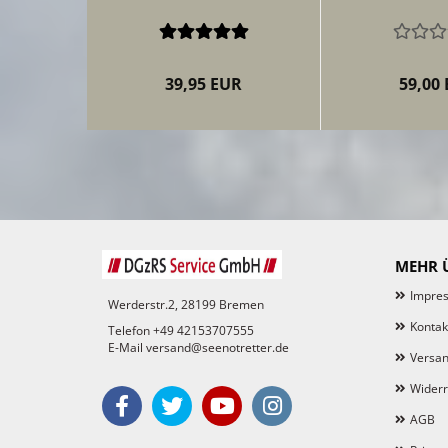
39,95 EUR
59,00
MEHR Ü
Impre
Werderstr.2, 28199 Bremen
Kontak
Telefon +49 42153707555
E-Mail versand@seenotretter.de
Versan
Widerr
AGB