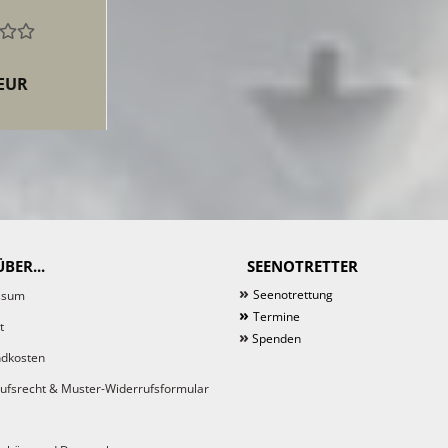
 EUR
BER...
SEENOTRETTER
»
Seenotrettung
ssum
»
Termine
t
»
Spenden
dkosten
ufsrecht & Muster-Widerrufsformular