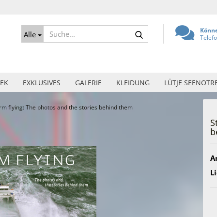
Suche...
Könne
Alle
Telef
EK
EXKLUSIVES
GALERIE
KLEIDUNG
LÜTJE SEENOTR
rm flying: The photos and the stories behind them
S
b
Ar
Li