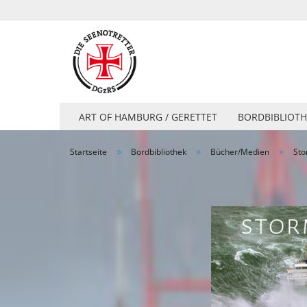
ART OF HAMBURG / GERETTET
BORDBIBLIOTH
»
»
»
Startseite
Bordbibliothek
Bücher/Medien
Sto