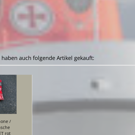
, haben auch folgende Artikel gekauft:
one /
asche
T rot