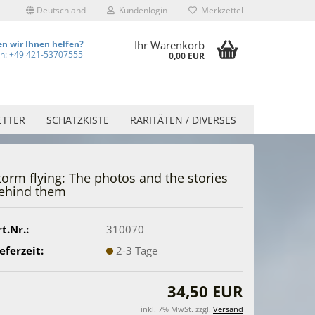
Deutschland
Kundenlogin
Merkzettel
n wir Ihnen helfen?
Ihr Warenkorb
on: +49 421-53707555
0,00 EUR
ETTER
SCHATZKISTE
RARITÄTEN / DIVERSES
torm flying: The photos and the stories
ehind them
t.Nr.:
310070
eferzeit:
2-3 Tage
34,50 EUR
inkl. 7% MwSt. zzgl.
Versand