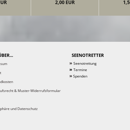
EUR
2,00 EUR
1,
BER...
SEENOTRETTER
»
Seenotrettung
ssum
»
Termine
t
»
Spenden
dkosten
ufsrecht & Muster-Widerrufsformular
sphäre und Datenschutz