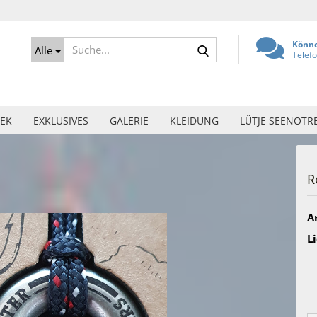
Suche...
Könne
Alle
Telef
EK
EXKLUSIVES
GALERIE
KLEIDUNG
LÜTJE SEENOTR
R
Ar
Li