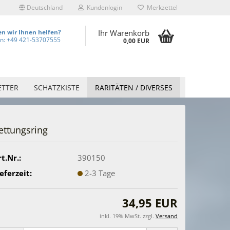
Deutschland
Kundenlogin
Merkzettel
n wir Ihnen helfen?
Ihr Warenkorb
on: +49 421-53707555
0,00 EUR
ETTER
SCHATZKISTE
RARITÄTEN / DIVERSES
ettungsring
t.Nr.:
390150
eferzeit:
2-3 Tage
34,95 EUR
inkl. 19% MwSt. zzgl.
Versand