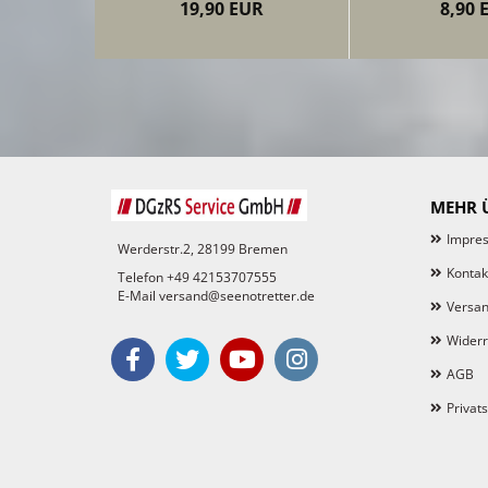
19,90 EUR
8,90 
MEHR Ü
Impre
Werderstr.2, 28199 Bremen
Kontak
Telefon +49 42153707555
E-Mail versand@seenotretter.de
Versan
Widerr
AGB
Privat