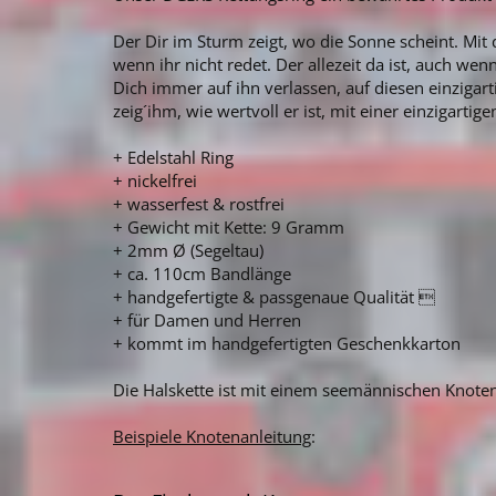
Der Dir im Sturm zeigt, wo die Sonne scheint. Mit
wenn ihr nicht redet. Der allezeit da ist, auch wen
Dich immer auf ihn verlassen, auf diesen einziga
zeig´ihm, wie wertvoll er ist, mit einer einzigartige
+ Edelstahl Ring
+ nickelfrei
+ wasserfest & rostfrei
+ Gewicht mit Kette: 9 Gramm
+ 2mm Ø (Segeltau)
+ ca. 110cm Bandlänge
+ handgefertigte & passgenaue Qualität 
+ für Damen und Herren
+ kommt im handgefertigten Geschenkkarton
Die Halskette ist mit einem seemännischen Knoten
Beispiele Knotenanleitung
: