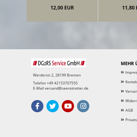
12,00 EUR
11,80
MEHR Ü
Impre
Werderstr.2, 28199 Bremen
Kontak
Telefon +49 42153707555
E-Mail versand@seenotretter.de
Versan
Widerr
AGB
Privat