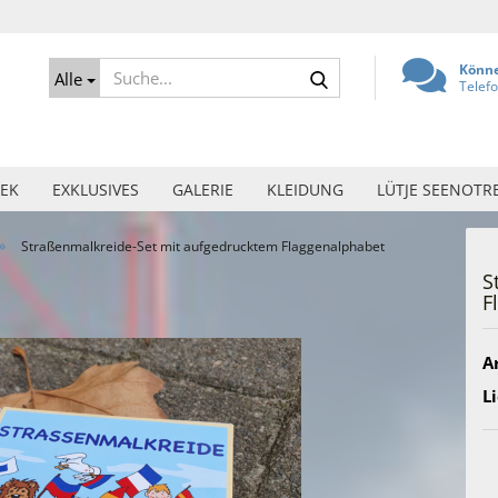
Suche...
Könne
Alle
Telef
EK
EXKLUSIVES
GALERIE
KLEIDUNG
LÜTJE SEENOTR
»
Straßenmalkreide-Set mit aufgedrucktem Flaggenalphabet
S
F
Ar
Li