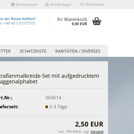
Deutschland
Kundenlogin
Merkzettel
n wir Ihnen helfen?
Ihr Warenkorb
on: +49 421-53707555
0,00 EUR
ETTER
SCHATZKISTE
RARITÄTEN / DIVERSES
traßenmalkreide-Set mit aufgedrucktem
laggenalphabet
t.Nr.:
360014
eferzeit:
2-3 Tage
2,50 EUR
inkl. 19% MwSt. zzgl.
Versand