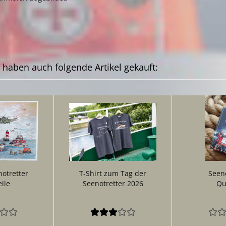
, haben auch folgende Artikel gekauft:
otretter
T-Shirt zum Tag der
Seeno
ile
Seenotretter 2026
Qu