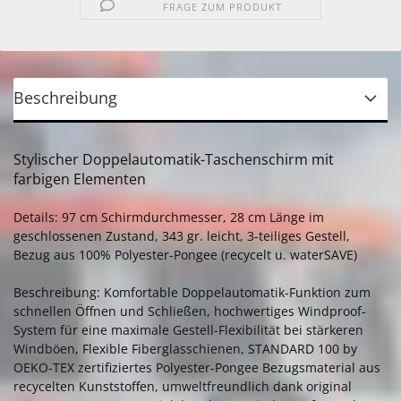
FRAGE ZUM PRODUKT
Beschreibung
Stylischer Doppelautomatik-Taschenschirm mit
farbigen Elementen
Details: 97 cm Schirmdurchmesser, 28 cm Länge im
geschlossenen Zustand, 343 gr. leicht, 3-teiliges Gestell,
Bezug aus 100% Polyester-Pongee (recycelt u. waterSAVE)
Beschreibung: Komfortable Doppelautomatik-Funktion zum
schnellen Öffnen und Schließen, hochwertiges Windproof-
System für eine maximale Gestell-Flexibilität bei stärkeren
Windböen, Flexible Fiberglasschienen, STANDARD 100 by
OEKO-TEX zertifiziertes Polyester-Pongee Bezugsmaterial aus
recycelten Kunststoffen, umweltfreundlich dank original