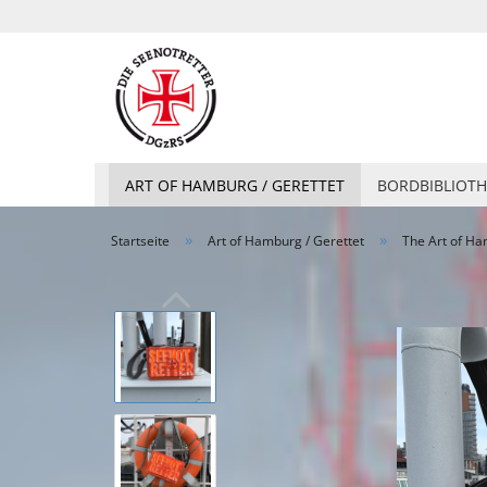
ART OF HAMBURG / GERETTET
BORDBIBLIOTH
»
»
Startseite
Art of Hamburg / Gerettet
The Art of Ha