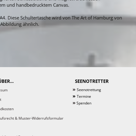
rbtem und handbedrucktem Canvas.
A4. Diese Schultertasche wird von The Art of Hamburg von
 Abbildung ähnlich.
BER...
SEENOTRETTER
»
Seenotrettung
ssum
»
Termine
t
»
Spenden
dkosten
ufsrecht & Muster-Widerrufsformular