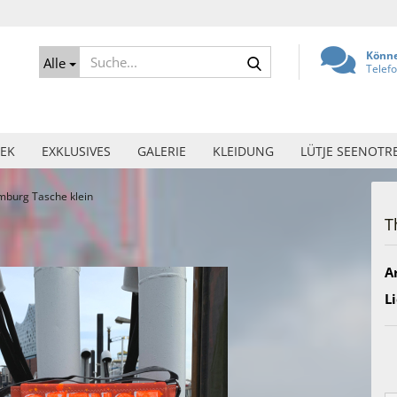
Suche...
Könne
Alle
Telef
EK
EXKLUSIVES
GALERIE
KLEIDUNG
LÜTJE SEENOTR
mburg Tasche klein
T
Ar
Li