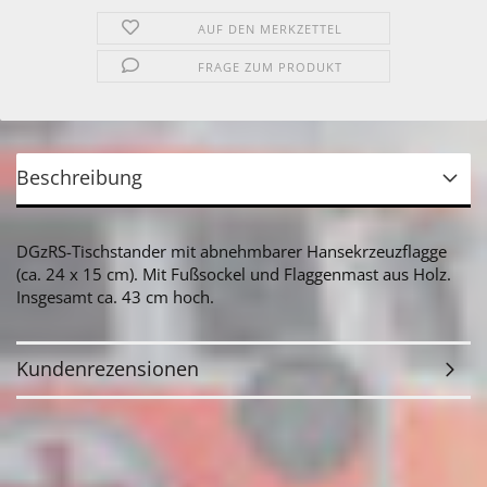
AUF DEN MERKZETTEL
FRAGE ZUM PRODUKT
Beschreibung
DGzRS-Tischstander mit abnehmbarer Hansekrzeuzflagge
(ca. 24 x 15 cm). Mit Fußsockel und Flaggenmast aus Holz.
Insgesamt ca. 43 cm hoch.
Kundenrezensionen