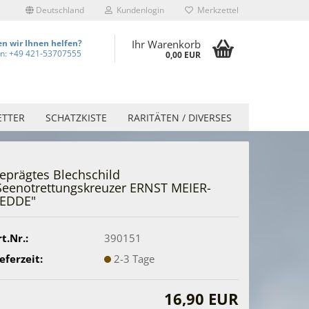
Deutschland
Kundenlogin
Merkzettel
n wir Ihnen helfen?
Ihr Warenkorb
on: +49 421-53707555
0,00 EUR
ETTER
SCHATZKISTE
RARITÄTEN / DIVERSES
eprägtes Blechschild
Seenotrettungskreuzer ERNST MEIER-
EDDE"
t.Nr.:
390151
eferzeit:
2-3 Tage
16,90 EUR