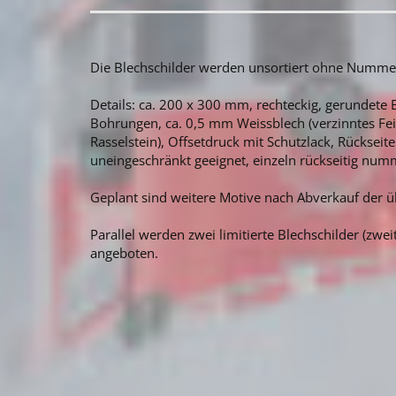
Die Blechschilder werden unsortiert ohne Numm
Details: ca. 200 x 300 mm, rechteckig, gerundete 
Bohrungen, ca. 0,5 mm Weissblech (verzinntes F
Rasselstein), Offsetdruck mit Schutzlack, Rückseit
uneingeschränkt geeignet, einzeln rückseitig numm
Geplant sind weitere Motive nach Abverkauf der ü
Parallel werden zwei limitierte Blechschilder (zwei
angeboten.