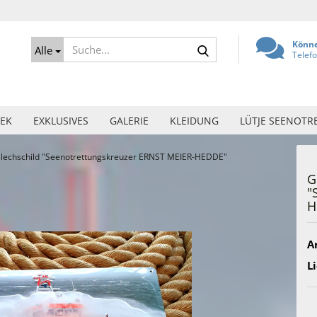
Suche...
Könne
Alle
Telef
EK
EXKLUSIVES
GALERIE
KLEIDUNG
LÜTJE SEENOTR
lechschild "Seenotrettungskreuzer ERNST MEIER-HEDDE"
G
"
H
Ar
Li