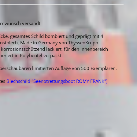
ernwunsch versandt.
Ecke, gesamtes Schild bombiert und geprägt mit 4
einstblech, Made in Germany von ThyssenKrupp
e korrosionsschützend lackiert, für den Innenbereich
eriert in Polybeutel verpackt.
berschaubaren limitierten Auflage von 500 Exemplaren.
tes
Blechschild "Seenotrettungsboot ROMY FRANK"
)