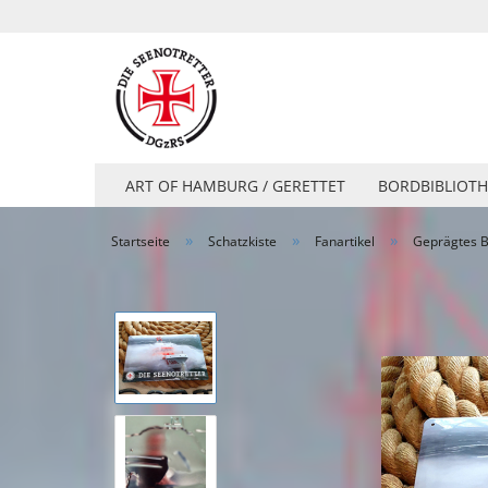
ART OF HAMBURG / GERETTET
BORDBIBLIOTH
»
»
»
Startseite
Schatzkiste
Fanartikel
Geprägtes B