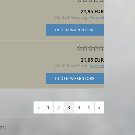
21,95 EUR
inkl. 19% MwSt. zzgl.
Versand
IN DEN WARENKORB
21,95 EUR
inkl. 19% MwSt. zzgl.
Versand
IN DEN WARENKORB
«
1
2
3
4
5
»
71
)