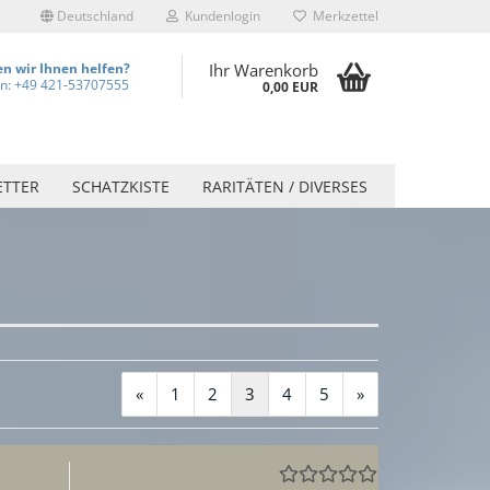
Deutschland
Kundenlogin
Merkzettel
n wir Ihnen helfen?
Ihr Warenkorb
on: +49 421-53707555
0,00 EUR
ETTER
SCHATZKISTE
RARITÄTEN / DIVERSES
«
1
2
3
4
5
»