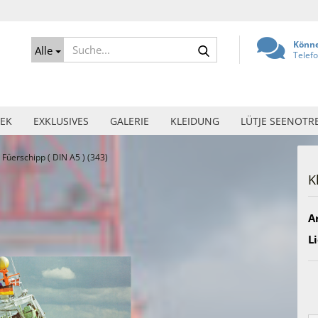
Suche...
Könne
Alle
Telef
EK
EXKLUSIVES
GALERIE
KLEIDUNG
LÜTJE SEENOTR
 Füerschipp ( DIN A5 ) (343)
K
Ar
Li