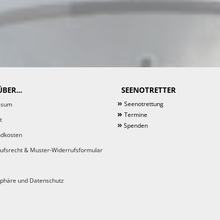
BER...
SEENOTRETTER
»
Seenotrettung
ssum
»
Termine
t
»
Spenden
dkosten
ufsrecht & Muster-Widerrufsformular
sphäre und Datenschutz