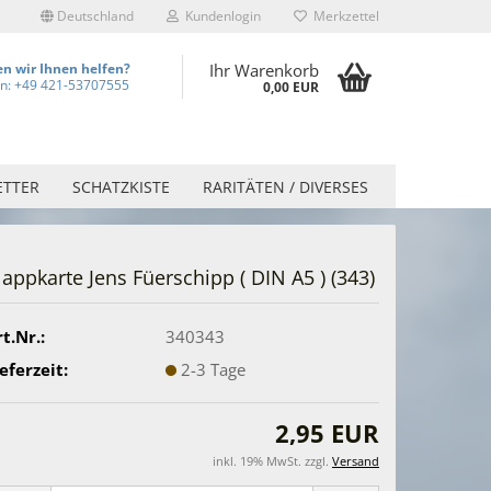
Deutschland
Kundenlogin
Merkzettel
n wir Ihnen helfen?
Ihr Warenkorb
on: +49 421-53707555
0,00 EUR
ETTER
SCHATZKISTE
RARITÄTEN / DIVERSES
lappkarte Jens Füerschipp ( DIN A5 ) (343)
t.Nr.:
340343
eferzeit:
2-3 Tage
2,95 EUR
inkl. 19% MwSt. zzgl.
Versand