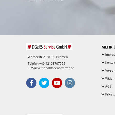
MEHR Ü
Impre
Werderstr.2, 28199 Bremen
Kontak
Telefon +49 42153707555
E-Mail versand@seenotretter.de
Versan
Widerr
AGB
Privat