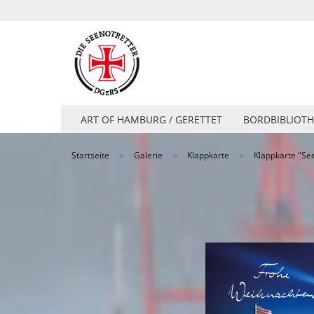
ART OF HAMBURG / GERETTET
BORDBIBLIOTH
»
»
»
Startseite
Galerie
Klappkarte
Klappkarte "Se