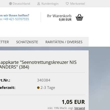
Deutschland
Kundenlogin
Merkzettel
n wir Ihnen helfen?
Ihr Warenkorb
on: +49 421-53707555
0,00 EUR
ETTER
SCHATZKISTE
RARITÄTEN / DIVERSES
lappkarte "Seenotrettungskreuzer NIS
ANDERS" (384)
t.Nr.:
340384
eferzeit:
2-3 Tage
1,05 EUR
inkl. 19% MwSt. zzgl.
Versand