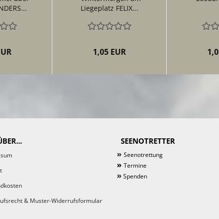
NDERS...
Liegeplatz FELIX...
EUR
1,05 EUR
1,
BER...
SEENOTRETTER
»
Seenotrettung
ssum
»
Termine
t
»
Spenden
dkosten
ufsrecht & Muster-Widerrufsformular