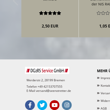
der NIS RA
2,50 EUR
1,05 
MEHR Ü
Impre
Werderstr.2, 28199 Bremen
Kontak
Telefon +49 42153707555
E-Mail versand@seenotretter.de
Versan
Widerr
AGB