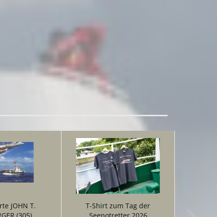
rte JOHN T.
T-Shirt zum Tag der
GER (305)
Seenotretter 2026