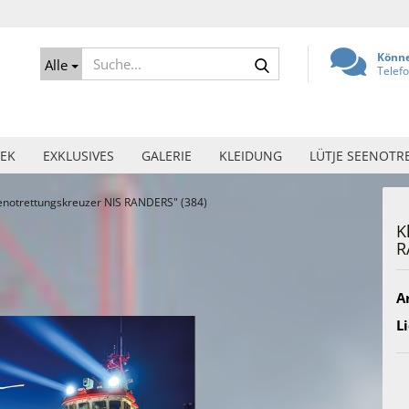
Suche...
Könne
Alle
Telef
EK
EXKLUSIVES
GALERIE
KLEIDUNG
LÜTJE SEENOTR
enotrettungskreuzer NIS RANDERS" (384)
K
R
Ar
Li