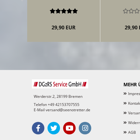
29,90 EUR
29,90
MEHR Ü
Impre
Werderstr.2, 28199 Bremen
Kontak
Telefon +49 42153707555
E-Mail versand@seenotretter.de
Versan
Widerr
AGB