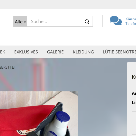
Suche...
Könne
Alle
Telef
EK
EXKLUSIVES
GALERIE
KLEIDUNG
LÜTJE SEENOTR
 GERETTET
K
Ar
Li