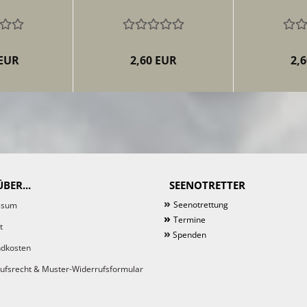
 EUR
2,60 EUR
2,
BER...
SEENOTRETTER
»
Seenotrettung
ssum
»
Termine
t
»
Spenden
dkosten
ufsrecht & Muster-Widerrufsformular