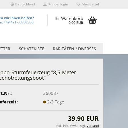
Deutschland
Kundenlogin
Merkzettel
n wir Ihnen helfen?
Ihr Warenkorb
on: +49 421-53707555
0,00 EUR
ETTER
SCHATZKISTE
RARITÄTEN / DIVERSES
ippo-Sturmfeuerzeug "8,5-Meter-
eenotrettungsboot“
t.Nr.:
360087
eferzeit:
2-3 Tage
39,90 EUR
inkl. 19% MwSt. zzgl.
Versand