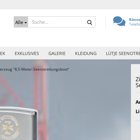
Suche...
Könne
Alle
Telef
EK
EXKLUSIVES
GALERIE
KLEIDUNG
LÜTJE SEENOTR
erzeug "8,5-Meter-Seenotrettungsboot“
Z
S
Ar
Li