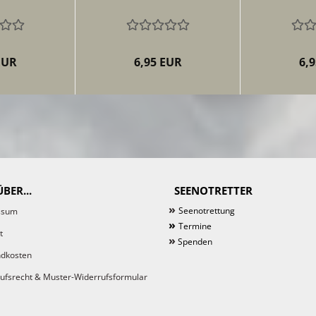
EUR
6,95 EUR
6,
BER...
SEENOTRETTER
»
Seenotrettung
ssum
»
Termine
t
»
Spenden
dkosten
ufsrecht & Muster-Widerrufsformular