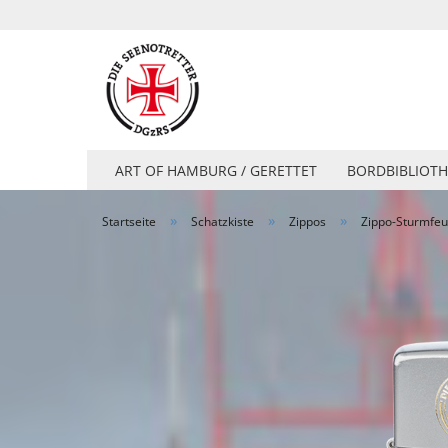
ART OF HAMBURG / GERETTET
BORDBIBLIOTH
»
»
»
Startseite
Schatzkiste
Zippos
Zippo-Sturmfeu