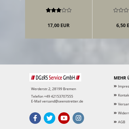
17,00 EUR
6,50 
MEHR Ü
Impre
Werderstr.2, 28199 Bremen
Kontak
Telefon +49 42153707555
E-Mail versand@seenotretter.de
Versan
Widerr
AGB