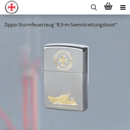
Zippo-Sturmfeuerzeug "8,9-m-Seenotrettungsboot“