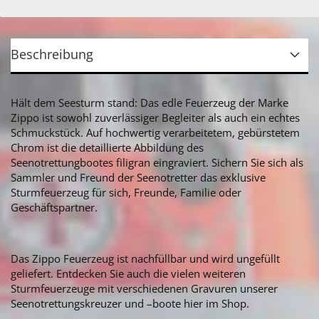
Beschreibung
Hält dem Seesturm stand: Das edle Feuerzeug der Marke
Zippo ist sowohl zuverlässiger Begleiter als auch ein echtes
Schmuckstück. Auf hochwertig verarbeitetem, gebürstetem
Chrom ist die detaillierte Abbildung des
Seenotrettungbootes filigran eingraviert. Sichern Sie sich als
Sammler und Freund der Seenotretter das exklusive
Sturmfeuerzeug für sich, Freunde, Familie oder
Geschäftspartner.
Das Zippo Feuerzeug ist nachfüllbar und wird ungefüllt
geliefert. Entdecken Sie auch die vielen weiteren
Sturmfeuerzeuge mit verschiedenen Gravuren unserer
Seenotrettungskreuzer und –boote hier im Shop.